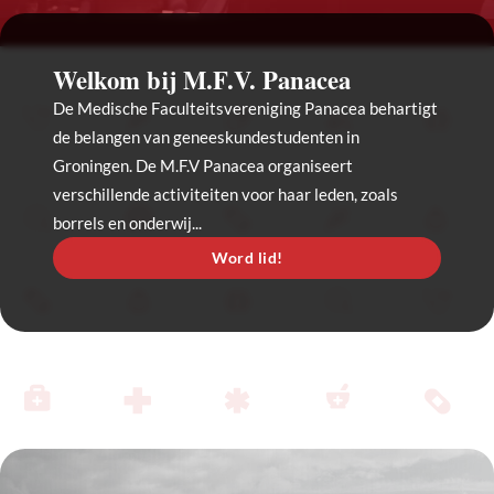
Welkom bij M.F.V. Panacea
De Medische Faculteitsvereniging Panacea behartigt
de belangen van geneeskundestudenten in
Groningen. De M.F.V Panacea organiseert
verschillende activiteiten voor haar leden, zoals
Hou je gegevens up-to-date!
borrels en onderwij...
Word lid!