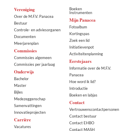
Vereniging
Boeken
Instrumenten
Over de M.F.V. Panacea
Mijn Panacea
Bestuur
Fotoalbum
Controle- en adviesorganen
Kortingspas
Documenten
Zoek een lid
Meerjarenplan
Initiatievenpot
Commissies
Activiteitenplanning
Commissies algemeen
Eerstejaars
Commissies per jaarlaag
Informatie over de M.F.V.
Onderwijs
Panacea
Bachelor
Hoe word ik lid?
Master
Introductie
Bijles
Boeken en labjas
Medezeggenschap
Contact
Samenvattingen
Vertrouwenscontactpersonen
Innovatieprojecten
Contact bestuur
Carrière
Contact EHBO
Vacatures
Contact MASH