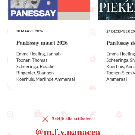
20 MAART 2026
27 DECEMBER 20
PanEssay maart 2026
PanEssay d
Emma Heeling
Jannah
Emma Heeling
Toonen
Thomas
Scheeringa
Sh
Scheeringa
Rosalie
Koerhuis
Ann
Ringenier
Shannon
Toonen
Siem V
Koerhuis
Marlinde Ammeraal
Ammeraal
Bekijk alle artikelen
@m.f.v.panacea