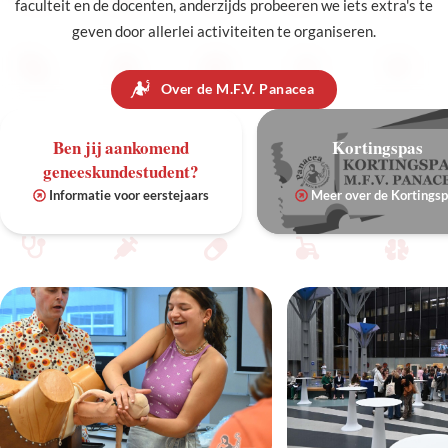
faculteit en de docenten, anderzijds probeeren we iets extra's te
geven door allerlei activiteiten te organiseren.
Over de M.F.V. Panacea
Ben jij aankomend
Kortingspas
geneeskundestudent?
Informatie voor eerstejaars
Meer over de Kortings
Ontwikkel je interesses en leg sociale contacten