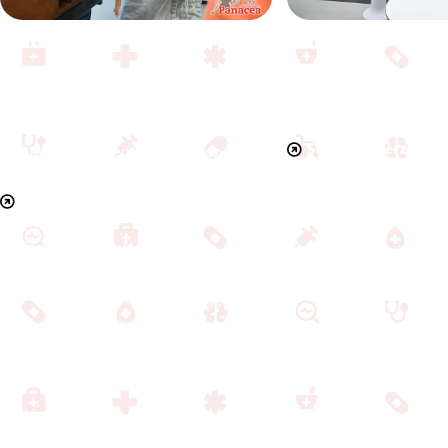
Carrière
Onderwijs
Wil jij een (vroege) kick
De M.F.V. Panacea biedt een breed scala
carrière? Neem een kijkj
aan informatie over de opleiding
carrièrepagina!
geneeskunde, informatie voor
Stages, onderzoekpl
eerstejaars, de medezeggenschap,
(bij)banen
informatie over stagelope
Kom meer te weten over het
onderwijs
Oriënteer je buiten je eigen werkgebied
Hét faculteitsblad der M.F.V. Panacea
Liefst vier keer per jaar ploetert de redactie om de Groninger
geneeskundepopulatie te voorzien in haar journalistieke behoeftes.