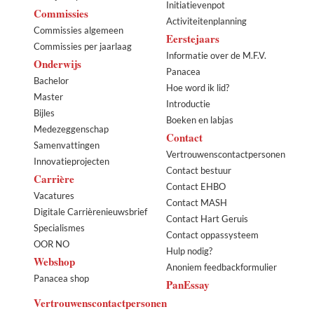
Initiatievenpot
Commissies
Activiteitenplanning
Commissies algemeen
Eerstejaars
Commissies per jaarlaag
Informatie over de M.F.V.
Onderwijs
Panacea
Bachelor
Hoe word ik lid?
Master
Introductie
Bijles
Boeken en labjas
Medezeggenschap
Contact
Samenvattingen
Vertrouwenscontactpersonen
Innovatieprojecten
Contact bestuur
Carrière
Contact EHBO
Vacatures
Contact MASH
Digitale Carrièrenieuwsbrief
Contact Hart Geruis
Specialismes
Contact oppassysteem
OOR NO
Hulp nodig?
Webshop
Anoniem feedbackformulier
Panacea shop
PanEssay
Vertrouwenscontactpersonen