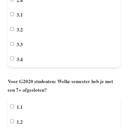
2.4
3.1
3.2
3.3
3.4
Voor G2020 studenten: Welke semester heb je met
een 7+ afgesloten?
1.1
1.2