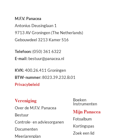
M.F.V. Panacea
Antonius Deusinglaan 1
9713 AV Groningen (The Netherlands)
Gebouwdeel 3213 Kamer S16
Telefoon:
(050) 361 6322
E-mail:
bestuur@panacea.nl
KVK:
400.26.411 Groningen
BTW-nummer:
8023.39.232.B.01
Privacybeleid
Vereniging
Boeken
Instrumenten
Over de M.F.V. Panacea
Mijn Panacea
Bestuur
Fotoalbum
Controle- en adviesorganen
Kortingspas
Documenten
Zoek een lid
Meerjarenplan