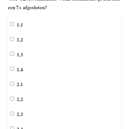
een 7+ afgesloten?
1.1
1.2
1.3
1.4
2.1
2.2
2.3