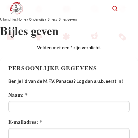
U bent hier:
Home
Onderwijs
Bijles
Bijles geven
Bijles geven
Velden met een * zijn verplicht.
PERSOONLIJKE GEGEVENS
Ben je lid van de M.F.V. Panacea? Log dan a.u.b. eerst in!
Naam: *
E-mailadres: *