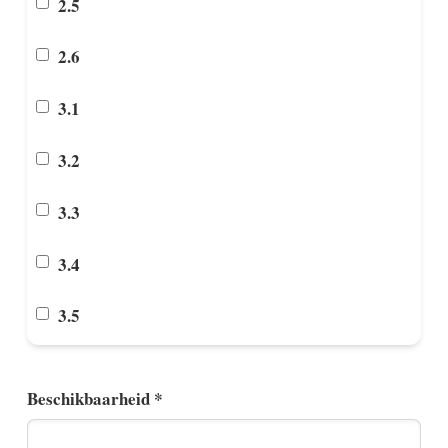
2.5
2.6
3.1
3.2
3.3
3.4
3.5
Beschikbaarheid *