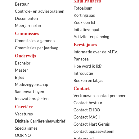
Mijn Panacea
Bestuur
Fotoalbum
Controle- en adviesorganen
Kortingspas
Documenten
Zoek een lid
Meerjarenplan
Initiatievenpot
Commissies
Activiteitenplanning
Commissies algemeen
Eerstejaars
Commissies per jaarlaag
Informatie over de M.F.V.
Onderwijs
Panacea
Bachelor
Hoe word ik lid?
Master
Introductie
Bijles
Boeken en labjas
Medezeggenschap
Contact
Samenvattingen
Vertrouwenscontactpersonen
Innovatieprojecten
Contact bestuur
Carrière
Contact EHBO
Vacatures
Contact MASH
Digitale Carrièrenieuwsbrief
Contact Hart Geruis
Specialismes
Contact oppassysteem
OOR NO
Hulp nodig?