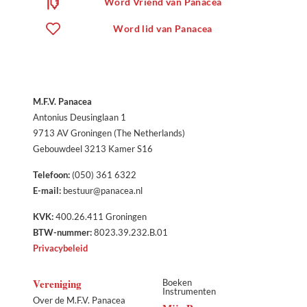
Word Vriend van Panacea
Word lid van Panacea
M.F.V. Panacea
Antonius Deusinglaan 1
9713 AV Groningen (The Netherlands)
Gebouwdeel 3213 Kamer S16
Telefoon:
(050) 361 6322
E-mail:
bestuur@panacea.nl
KVK:
400.26.411 Groningen
BTW-nummer:
8023.39.232.B.01
Privacybeleid
Vereniging
Boeken
Instrumenten
Over de M.F.V. Panacea