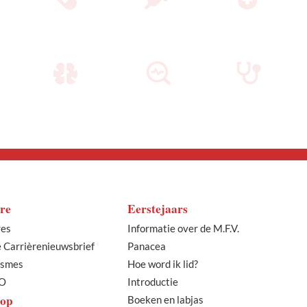
re
Eerstejaars
res
Informatie over de M.F.V.
e Carrièrenieuwsbrief
Panacea
ismes
Hoe word ik lid?
O
Introductie
op
Boeken en labjas