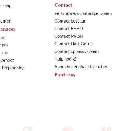
Contact
a shop
Vertrouwenscontactpersonen
menten
Contact bestuur
Panacea
Contact EHBO
Contact MASH
bum
Contact Hart Geruis
spas
Contact oppassysteem
n lid
Hulp nodig?
ievenpot
Anoniem feedbackformulier
eitenplanning
PanEssay