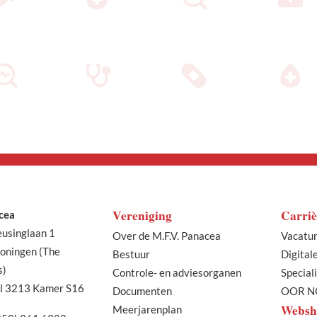
Vereniging
Carriè
cea
eusinglaan 1
Over de M.F.V. Panacea
Vacatu
oningen (The
Bestuur
Digital
s)
Controle- en adviesorganen
Special
l 3213 Kamer S16
Documenten
OOR N
Websh
Meerjarenplan