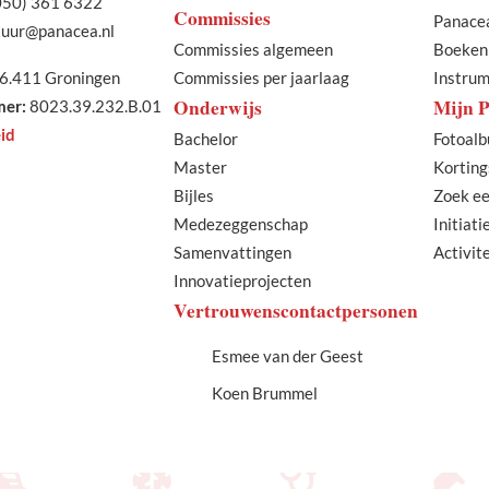
050) 361 6322
Commissies
Panace
uur@panacea.nl
Commissies algemeen
Boeken
Commissies per jaarlaag
Instru
6.411 Groningen
Onderwijs
Mijn 
er:
8023.39.232.B.01
id
Bachelor
Fotoal
Master
Korting
Bijles
Zoek ee
Medezeggenschap
Initiat
Samenvattingen
Activit
Innovatieprojecten
Vertrouwenscontactpersonen
Esmee van der Geest
Koen Brummel