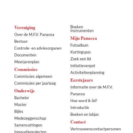
Vereniging
Boeken
Instrumenten
Over de M.F.V. Panacea
Mijn Panacea
Bestuur
Fotoalbum
Controle- en adviesorganen
Kortingspas
Documenten
Zoek een lid
Meerjarenplan
Initiatievenpot
Commissies
Activiteitenplanning
Commissies algemeen
Eerstejaars
Commissies per jaarlaag
Informatie over de M.F.V.
Onderwijs
Panacea
Bachelor
Hoe word ik lid?
Master
Introductie
Bijles
Boeken en labjas
Medezeggenschap
Contact
Samenvattingen
Vertrouwenscontactpersonen
Innovatieprojecten