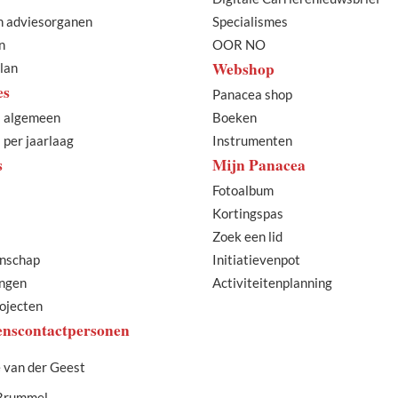
n adviesorganen
Specialismes
n
OOR NO
Webshop
lan
es
Panacea shop
 algemeen
Boeken
per jaarlaag
Instrumenten
s
Mijn Panacea
Fotoalbum
Kortingspas
Zoek een lid
nschap
Initiatievenpot
ngen
Activiteitenplanning
ojecten
nscontactpersonen
 van der Geest
Brummel