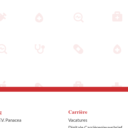
g
Carrière
.V. Panacea
Vacatures
Digitale Carrièrenieuwsbrief