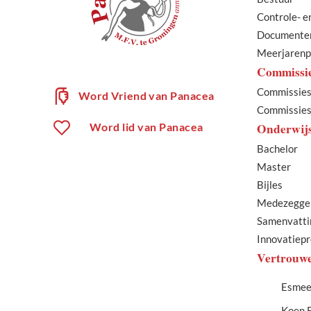
Controle- e
Documente
Meerjarenp
Commissi
Commissies
Word Vriend van Panacea
Commissies 
Onderwij
Word lid van Panacea
Bachelor
Master
Bijles
Medezegge
Samenvatti
Innovatiepr
Vertrouwe
Esmee
Koen 