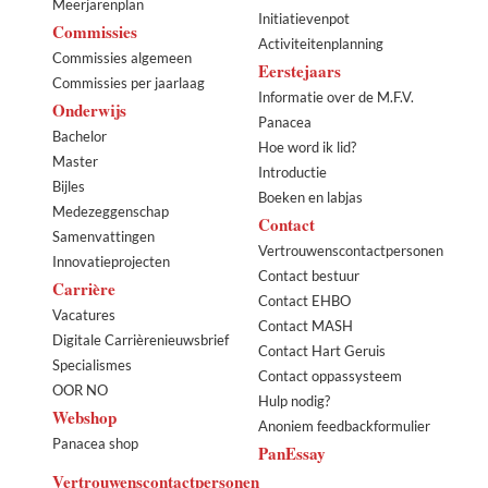
Meerjarenplan
Initiatievenpot
Commissies
Activiteitenplanning
Commissies algemeen
Eerstejaars
Commissies per jaarlaag
Informatie over de M.F.V.
Onderwijs
Panacea
Bachelor
Hoe word ik lid?
Master
Introductie
Bijles
Boeken en labjas
Medezeggenschap
Contact
Samenvattingen
Vertrouwenscontactpersonen
Innovatieprojecten
Contact bestuur
Carrière
Contact EHBO
Vacatures
Contact MASH
Digitale Carrièrenieuwsbrief
Contact Hart Geruis
Specialismes
Contact oppassysteem
OOR NO
Hulp nodig?
Webshop
Anoniem feedbackformulier
Panacea shop
PanEssay
Vertrouwenscontactpersonen