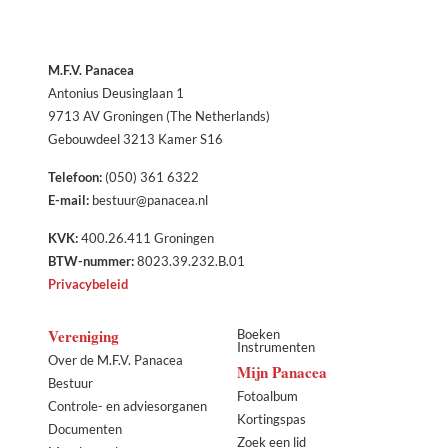
M.F.V. Panacea
Antonius Deusinglaan 1
9713 AV Groningen (The Netherlands)
Gebouwdeel 3213 Kamer S16
Telefoon:
(050) 361 6322
E-mail:
bestuur@panacea.nl
KVK:
400.26.411 Groningen
BTW-nummer:
8023.39.232.B.01
Privacybeleid
Vereniging
Boeken
Instrumenten
Over de M.F.V. Panacea
Mijn Panacea
Bestuur
Fotoalbum
Controle- en adviesorganen
Kortingspas
Documenten
Zoek een lid