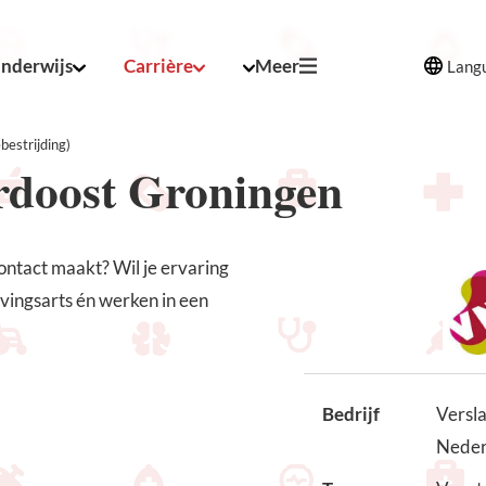
nderwijs
Carrière
Meer
Lang
bestrijding)
rdoost Groningen
contact maakt? Wil je ervaring
avingsarts én werken in een
Bedrijf
Versl
Neder