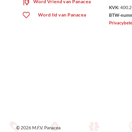
Word Vriend van Panacea
KVK:
400.2
Word lid van Panacea
BTW-numm
Privacybele
© 2026
M.F.V. Panacea