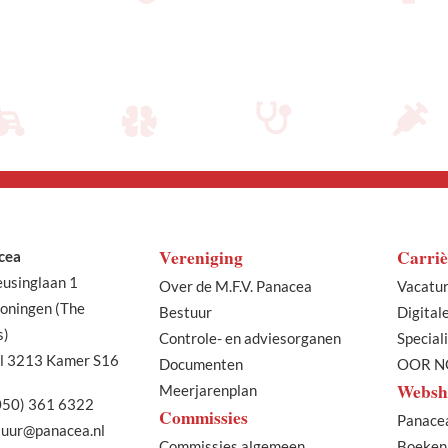
Vereniging
Carriè
cea
eusinglaan 1
Over de M.F.V. Panacea
Vacatu
oningen (The
Bestuur
Digital
s)
Controle- en adviesorganen
Special
l 3213 Kamer S16
Documenten
OOR N
Websh
Meerjarenplan
050) 361 6322
Commissies
Panace
uur@panacea.nl
Commissies algemeen
Boeken