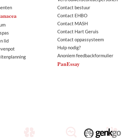
menten
Contact bestuur
Panacea
Contact EHBO
Contact MASH
bum
Contact Hart Geruis
spas
Contact oppassysteem
n lid
Hulp nodig?
ievenpot
Anoniem feedbackformulier
eitenplanning
PanEssay