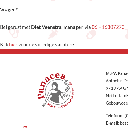
Vragen?
Bel gerust met
Diet Veenstra
,
manager
, via
06 – 16807273
.
Klik
hier
voor de volledige vacature
M.F.V. Pana
Antonius D
9713 AV Gr
Netherland
Gebouwdee
Telefoon:
(
E-mail:
best