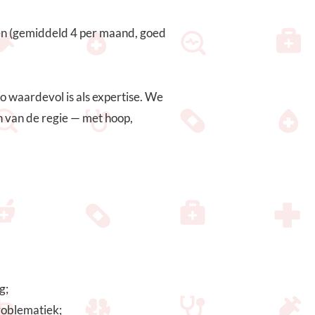
en (gemiddeld 4 per maand, goed
zo waardevol is als expertise. We
n van de regie — met hoop,
g;
roblematiek;