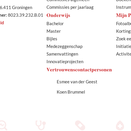
Commissies per jaarlaag
Instru
6.411 Groningen
Onderwijs
Mijn 
er:
8023.39.232.B.01
id
Bachelor
Fotoal
Master
Korting
Bijles
Zoek ee
Medezeggenschap
Initiat
Samenvattingen
Activit
Innovatieprojecten
Vertrouwenscontactpersonen
Esmee van der Geest
Koen Brummel