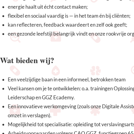
energie haalt uit écht contact maken;
flexibel en sociaal vaardig is — in het team én bij cliënten;
kan reflecteren, feedback waardeert en zelf ook geeft;
een gezonde leefstijl belangrijk vindt en onze rookvrije or
Wat bieden wij?
Een veelzijdige baan in een informeel, betrokken team
Veel kansen om je te ontwikkelen: o.a. trainingen Oplossi
Leiderschap en GGZ Ecademy.
Een innovatieve werkomgeving (zoals onze Digitale Assist
omzet in verslagen).
Mogelijkheid tot specialisatie: opleiding tot verslavingsar
Arbeidsvoorwaarden volgens CAO GGZ, functiegroep 65