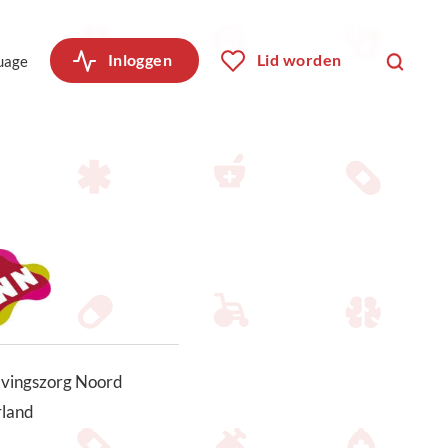
Inloggen
Lid worden
uage
avingszorg Noord
land