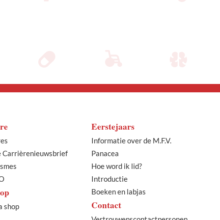
re
Eerstejaars
res
Informatie over de M.F.V.
e Carrièrenieuwsbrief
Panacea
ismes
Hoe word ik lid?
O
Introductie
op
Boeken en labjas
Contact
a shop
Vertrouwenscontactpersonen