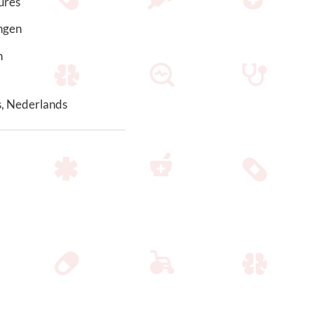
ures
ngen
n
s, Nederlands