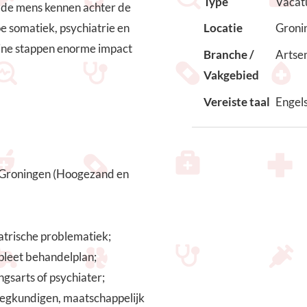
Type
Vacat
rt de mens kennen achter de
e somatiek, psychiatrie en
Locatie
Groni
eine stappen enorme impact
Branche /
Artse
Vakgebied
Vereiste taal
Engel
 Groningen (Hoogezand en
atrische problematiek;
mpleet behandelplan;
ngsarts of psychiater;
eegkundigen, maatschappelijk