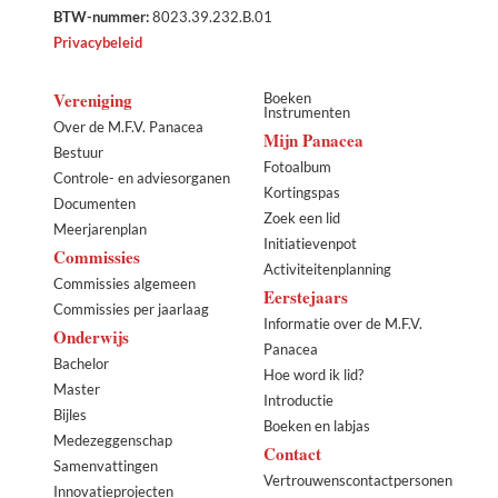
BTW-nummer:
8023.39.232.B.01
Privacybeleid
Vereniging
Boeken
Instrumenten
Over de M.F.V. Panacea
Mijn Panacea
Bestuur
Fotoalbum
Controle- en adviesorganen
Kortingspas
Documenten
Zoek een lid
Meerjarenplan
Initiatievenpot
Commissies
Activiteitenplanning
Commissies algemeen
Eerstejaars
Commissies per jaarlaag
Informatie over de M.F.V.
Onderwijs
Panacea
Bachelor
Hoe word ik lid?
Master
Introductie
Bijles
Boeken en labjas
Medezeggenschap
Contact
Samenvattingen
Vertrouwenscontactpersonen
Innovatieprojecten