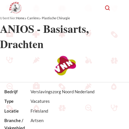
U bent hier:
Home
Carrière
Plastische Chirurgie
ANIOS - Basisarts,
Drachten
Bedrijf
Verslavingszorg Noord Nederland
Type
Vacatures
Locatie
Friesland
Branche /
Artsen
Vakgebied