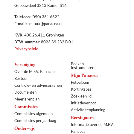
Gebouwdeel 3213 Kamer S16
Telefoon:
(050) 361 6322
E-mail:
bestuur@panacea.nl
KVK:
400.26.411 Groningen
BTW-nummer:
8023.39.232.B.01
Privacybeleid
Vereniging
Boeken
Instrumenten
Over de M.F.V. Panacea
Mijn Panacea
Bestuur
Fotoalbum
Controle- en adviesorganen
Kortingspas
Documenten
Zoek een lid
Meerjarenplan
Initiatievenpot
Commissies
Activiteitenplanning
Commissies algemeen
Eerstejaars
Commissies per jaarlaag
Informatie over de M.F.V.
Onderwijs
Panacea