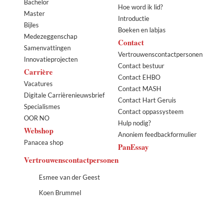
Bachelor
Hoe word ik lid?
Master
Introductie
Bijles
Boeken en labjas
Medezeggenschap
Contact
Samenvattingen
Vertrouwenscontactpersonen
Innovatieprojecten
Contact bestuur
Carrière
Contact EHBO
Vacatures
Contact MASH
Digitale Carrièrenieuwsbrief
Contact Hart Geruis
Specialismes
Contact oppassysteem
OOR NO
Hulp nodig?
Webshop
Anoniem feedbackformulier
Panacea shop
PanEssay
Vertrouwenscontactpersonen
Esmee van der Geest
Koen Brummel