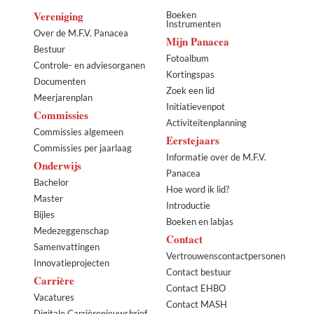
Vereniging
Boeken
Instrumenten
Over de M.F.V. Panacea
Mijn Panacea
Bestuur
Fotoalbum
Controle- en adviesorganen
Kortingspas
Documenten
Zoek een lid
Meerjarenplan
Initiatievenpot
Commissies
Activiteitenplanning
Commissies algemeen
Eerstejaars
Commissies per jaarlaag
Informatie over de M.F.V.
Onderwijs
Panacea
Bachelor
Hoe word ik lid?
Master
Introductie
Bijles
Boeken en labjas
Medezeggenschap
Contact
Samenvattingen
Vertrouwenscontactpersonen
Innovatieprojecten
Contact bestuur
Carrière
Contact EHBO
Vacatures
Contact MASH
Digitale Carrièrenieuwsbrief