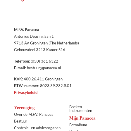
M.F.V. Panacea
Antonius Deusinglaan 1
9713 AV Groningen (The Netherlands)
Gebouwdeel 3213 Kamer S16
Telefoon:
(050) 361 6322
E-mail:
bestuur@panacea.nl
KVK:
400.26.411 Groningen
BTW-nummer:
8023.39.232.B.01
Privacybeleid
Vereniging
Boeken
Instrumenten
Over de M.F.V. Panacea
Mijn Panacea
Bestuur
Fotoalbum
Controle- en adviesorganen