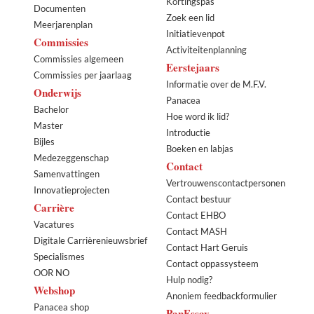
Kortingspas
Documenten
Zoek een lid
Meerjarenplan
Initiatievenpot
Commissies
Activiteitenplanning
Commissies algemeen
Eerstejaars
Commissies per jaarlaag
Informatie over de M.F.V.
Onderwijs
Panacea
Bachelor
Hoe word ik lid?
Master
Introductie
Bijles
Boeken en labjas
Medezeggenschap
Contact
Samenvattingen
Vertrouwenscontactpersonen
Innovatieprojecten
Contact bestuur
Carrière
Contact EHBO
Vacatures
Contact MASH
Digitale Carrièrenieuwsbrief
Contact Hart Geruis
Specialismes
Contact oppassysteem
OOR NO
Hulp nodig?
Webshop
Anoniem feedbackformulier
Panacea shop
PanEssay