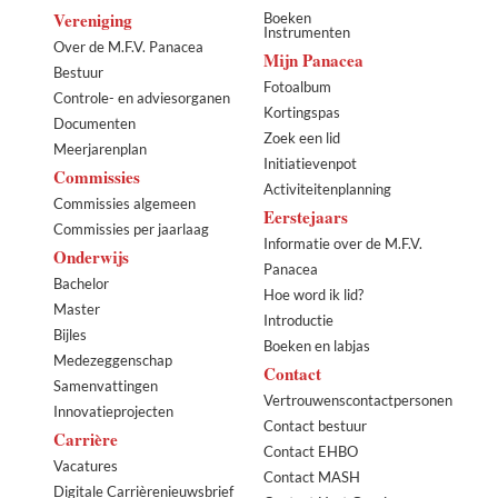
Vereniging
Boeken
Instrumenten
Over de M.F.V. Panacea
Mijn Panacea
Bestuur
Fotoalbum
Controle- en adviesorganen
Kortingspas
Documenten
Zoek een lid
Meerjarenplan
Initiatievenpot
Commissies
Activiteitenplanning
Commissies algemeen
Eerstejaars
Commissies per jaarlaag
Informatie over de M.F.V.
Onderwijs
Panacea
Bachelor
Hoe word ik lid?
Master
Introductie
Bijles
Boeken en labjas
Medezeggenschap
Contact
Samenvattingen
Vertrouwenscontactpersonen
Innovatieprojecten
Contact bestuur
Carrière
Contact EHBO
Vacatures
Contact MASH
Digitale Carrièrenieuwsbrief