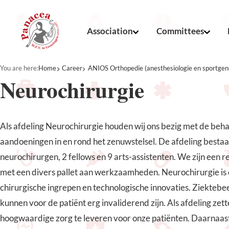
Association
Committees
You are here:
Home
Career
ANIOS Orthopedie (anesthesiologie en sportge
Neurochirurgie
Als afdeling Neurochirurgie houden wij ons bezig met de beh
aandoeningen in en rond het zenuwstelsel. De afdeling bestaa
neurochirurgen, 2 fellows en 9 arts-assistenten. We zijn een r
met een divers pallet aan werkzaamheden. Neurochirurgie is
chirurgische ingrepen en technologische innovaties. Ziektebe
kunnen voor de patiënt erg invaliderend zijn. Als afdeling zet
hoogwaardige zorg te leveren voor onze patiënten. Daarnaast 