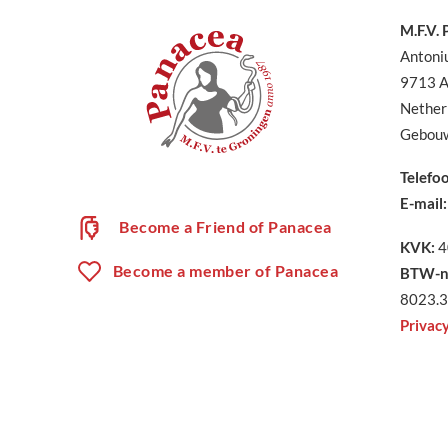
M.F.V.
Antoni
9713 A
Nether
Gebouw
Telefo
E-mail:
Become a Friend of Panacea
KVK:
4
Become a member of Panacea
BTW-n
8023.3
Privac