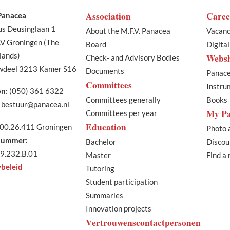
Association
Caree
 Panacea
us Deusinglaan 1
About the M.F.V. Panacea
Vacanc
V Groningen (The
Board
Digita
lands)
Webs
Check- and Advisory Bodies
deel 3213 Kamer S16
Documents
Panace
Committees
Instru
on:
(050) 361 6322
Committees generally
Books
bestuur@panacea.nl
My P
Committees per year
Education
00.26.411 Groningen
Photo 
ummer:
Bachelor
Discou
9.232.B.01
Master
Find a
ybeleid
Tutoring
Student participation
Summaries
Innovation projects
Vertrouwenscontactpersonen