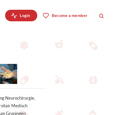
Login
Become a member
ng Neurochirurgie,
sitair Medisch
um Groningen