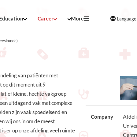
Education
Career
More
Language
neeskunde)
andeling van patiënten met
t op dit moment uit 9
elatief kleine, hechte vakgroep
 een uitdagend vak met complexe
elden zijn vaak spoedeisend en
Company
Afdeli
ten wij ons in om de meest
Univer
is er op onze afdeling veel ruimte
Centr