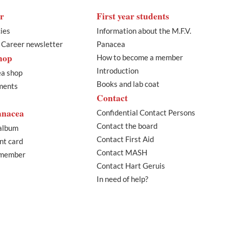
r
First year students
ies
Information about the M.F.V.
l Career newsletter
Panacea
hop
How to become a member
Introduction
a shop
Books and lab coat
ments
Contact
anacea
Confidential Contact Persons
Contact the board
album
Contact First Aid
nt card
Contact MASH
 member
Contact Hart Geruis
In need of help?