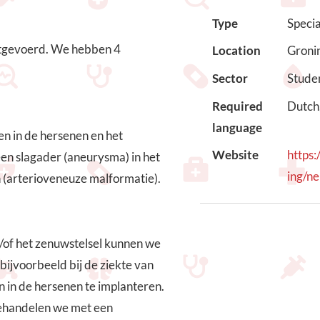
Type
Speci
itgevoerd. We hebben 4
Location
Groni
Sector
Stude
Required
Dutch,
language
n in de hersenen en het
Website
https:
en slagader (aneurysma) in het
ing/ne
n (arterioveneuze malformatie).
/of het zenuwstelsel kunnen we
ijvoorbeeld bij de ziekte van
 in de hersenen te implanteren.
behandelen we met een