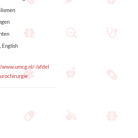
alismen
ngen
nten
 English
//www.umcg.nl/-/afdel
urochirurgie