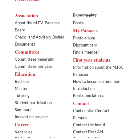
Association
Panacea shop
Instruments
About the M.F.V. Panacea
Books
My Panacea
Board
Check- and Advisory Bodies
Photo album
Documents
Discount card
Committees
Find a member
First year students
Committees generally
Committees per year
Information about the M.F.V.
Education
Panacea
Bachelor
How to become a member
Master
Introduction
Tutoring
Books and lab coat
Contact
Student participation
Summaries
Confidential Contact
Innovation projects
Persons
Career
Contact the board
Vacancies
Contact First Aid